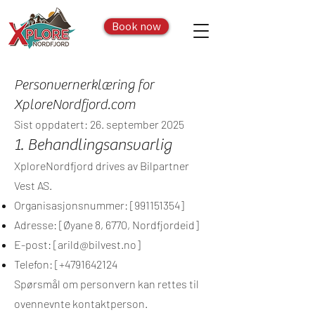
Book now
Personvernerklæring for
XploreNordfjord.com
Sist oppdatert: 26. september 2025
1. Behandlingsansvarlig
XploreNordfjord drives av Bilpartner
Vest AS.
Organisasjonsnummer: [991151354]
Adresse: [Øyane 8, 6770, Nordfjordeid]
E-post: [
arild@bilvest.no
]
Telefon: [+4791642124
Spørsmål om personvern kan rettes til
ovennevnte kontaktperson.